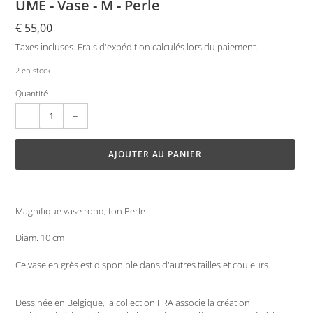
UME - Vase - M - Perle
Prix
€ 55,00
normal
Taxes incluses.
Frais d'expédition
calculés lors du paiement.
2 en stock
Quantité
AJOUTER AU PANIER
Ajout
d'un
Magnifique vase rond, ton Perle
produit
à
Diam. 10 cm
votre
panier
Ce vase en grès est disponible dans d'autres tailles et couleurs.
Dessinée en Belgique, la collection FRA associe la création