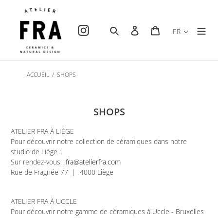
Passer
au
contenu
Instagram
Rechercher
Se connecter
Panier
FR
ACCUEIL
/
SHOPS
SHOPS
ATELIER FRA À LIÈGE
Pour découvrir notre collection de céramiques dans notre
studio de Liège :
Sur rendez-vous :
fra@atelierfra.com
Rue de Fragnée 77
| 4000 Liège
ATELIER FRA À UCCLE
Pour découvrir notre gamme de céramiques à Uccle - Bruxelles