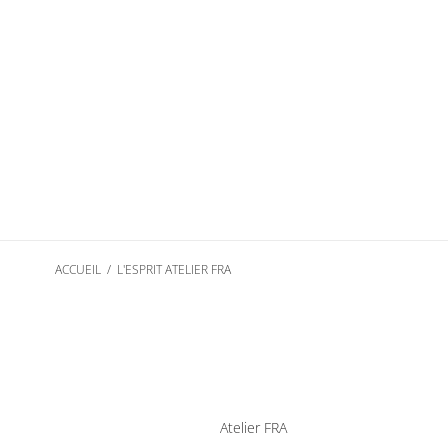
Passer
au
contenu
ACCUEIL
/
L'ESPRIT ATELIER FRA
Atelier FRA