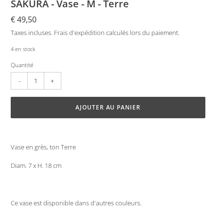
SAKURA - Vase - M - Terre
Prix
€ 49,50
normal
Taxes incluses.
Frais d'expédition
calculés lors du paiement.
4 en stock
Quantité
AJOUTER AU PANIER
Ajout
d'un
Vase en grès, ton Terre
produit
à
Diam. 7 x H. 18 cm
votre
panier
Ce vase est disponible dans d'autres couleurs.