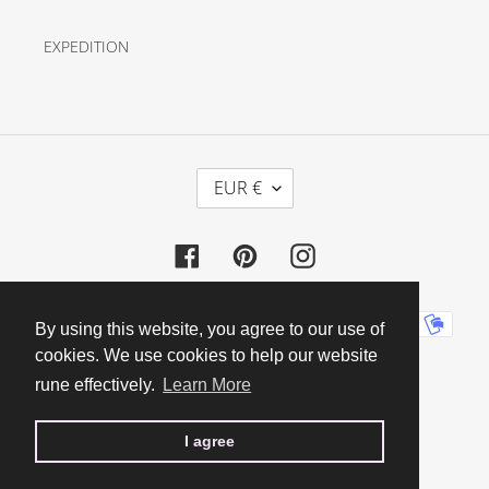
EXPEDITION
D
EUR €
E
V
Facebook
Pinterest
Instagram
I
S
E
Moyens
By using this website, you agree to our use of
de
cookies. We use cookies to help our website
paiement
rune effectively.
Learn More
I agree
Atelier FRA
© 2026