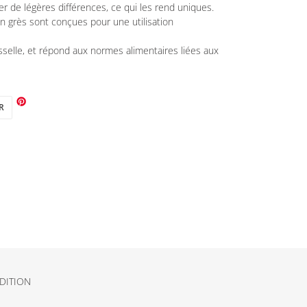
 de légères différences, ce qui les rend uniques.
en grès sont conçues pour une utilisation
sselle, et répond aux normes alimentaires liées aux
TWEETER
R
SUR
TWITTER
DITION