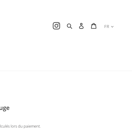
Instagram
Rechercher
Se connecter
Panier
FR
auge
lculés lors du paiement.