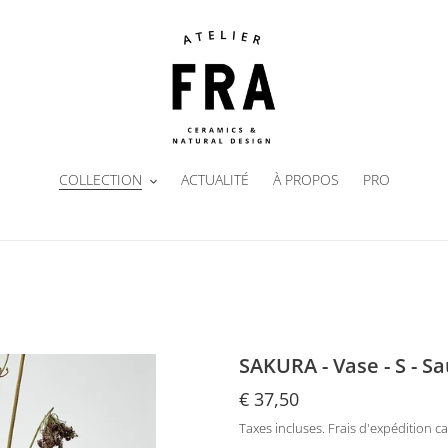
COLLECTION
ACTUALITÉ
À PROPOS
PRO
SAKURA - Vase - S - S
Prix
€ 37,50
normal
Taxes incluses.
Frais d'expédition
ca