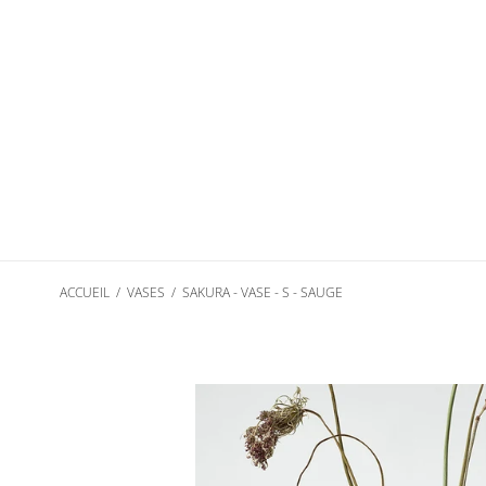
Passer
au
contenu
ACCUEIL
/
VASES
/
SAKURA - VASE - S - SAUGE