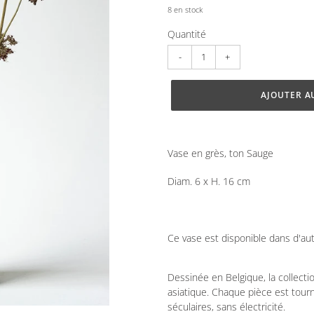
8 en stock
Quantité
AJOUTER A
Ajout
d'un
Vase en grès, ton Sauge
produit
à
Diam. 6 x H. 16 cm
votre
panier
Ce vase est disponible dans d'aut
Dessinée en Belgique, la collectio
asiatique. Chaque pièce est tou
séculaires, sans électricité.