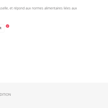
sselle, et répond aux normes alimentaires liées aux
TWEETER
R
SUR
TWITTER
DITION