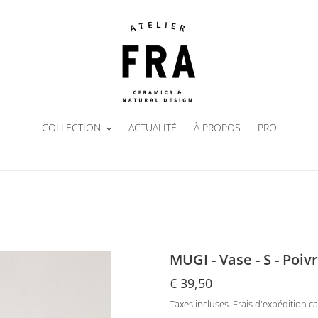
COLLECTION
ACTUALITÉ
À PROPOS
PRO
MUGI - Vase - S - Poiv
Prix
€ 39,50
normal
Taxes incluses.
Frais d'expédition
ca