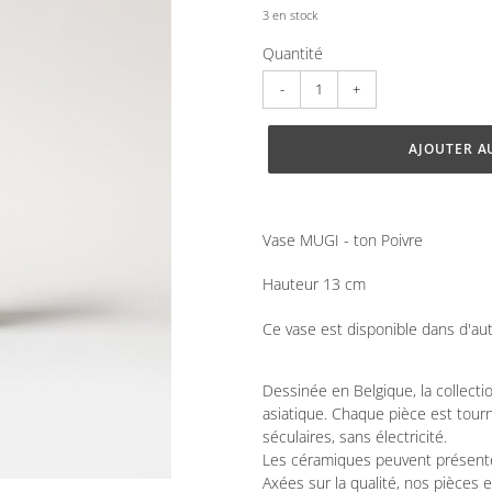
3 en stock
Quantité
AJOUTER A
Ajout
d'un
Vase MUGI - ton Poivre
produit
à
Hauteur 13 cm
votre
panier
Ce vase est disponible dans d'autr
Dessinée en Belgique, la collectio
asiatique. Chaque pièce est tou
séculaires, sans électricité.
Les céramiques peuvent présenter
Axées sur la qualité, nos pièces 