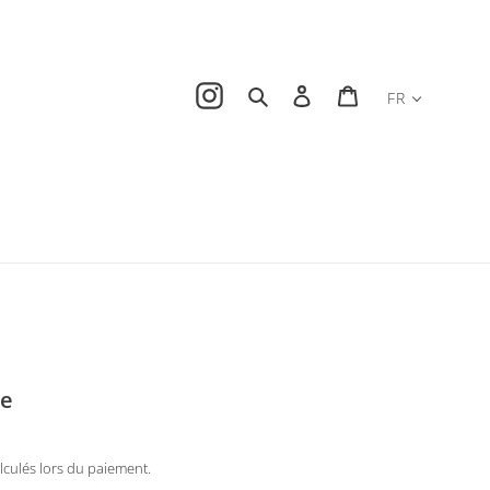
Instagram
Rechercher
Se connecter
Panier
FR
re
lculés lors du paiement.