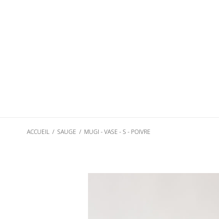
Passer
au
contenu
ACCUEIL
/
SAUGE
/
MUGI - VASE - S - POIVRE