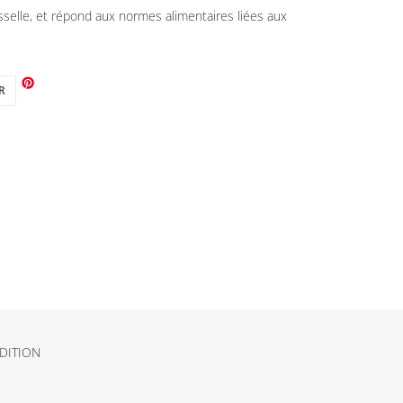
sselle, et répond aux normes alimentaires liées aux
TWEETER
R
SUR
TWITTER
DITION