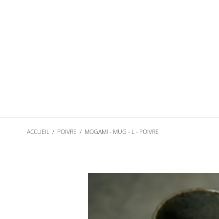
Passer
au
contenu
ACCUEIL
/
POIVRE
/
MOGAMI - MUG - L - POIVRE