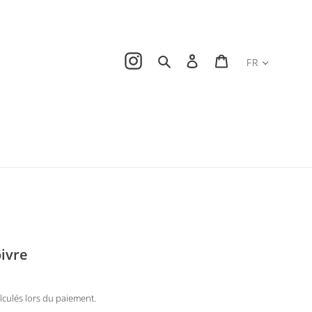
Instagram
Rechercher
Se connecter
Panier
FR
oivre
lculés lors du paiement.