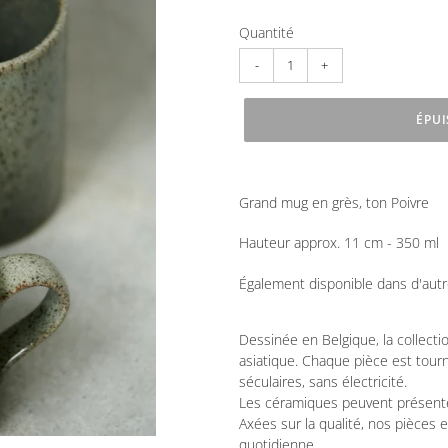
Quantité
ÉPUI
Ajout
d'un
Grand mug en grès, ton Poivre
produit
à
Hauteur approx. 11 cm - 350 ml
votre
panier
Également disponible dans d'autre
Dessinée en Belgique, la collectio
asiatique. Chaque pièce est tou
séculaires, sans électricité.
Les céramiques peuvent présenter
Axées sur la qualité, nos pièces 
quotidienne.