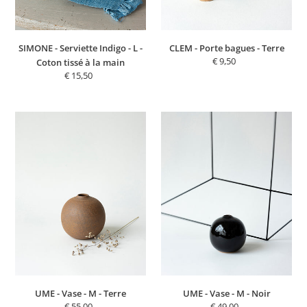
à
la
main
SIMONE - Serviette Indigo - L -
CLEM - Porte bagues - Terre
€ 9,50
Prix
Coton tissé à la main
normal
€ 15,50
Prix
normal
UME
UME
-
-
Vase
Vase
-
-
M
M
-
-
Terre
Noir
UME - Vase - M - Terre
UME - Vase - M - Noir
€ 55,00
Prix
€ 49,00
Prix