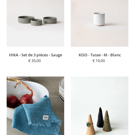
3
M
N
pièces
-
:
-
Blanc
Sauge
HIKA - Set de 3 pièces - Sauge
KISO - Tasse - M - Blanc
€ 35,00
Prix
€ 19,00
Prix
normal
normal
SIMONE
CLEM
-
-
Serviette
Porte
Indigo
bagues
-
-
L
Terre
-
Coton
tissé