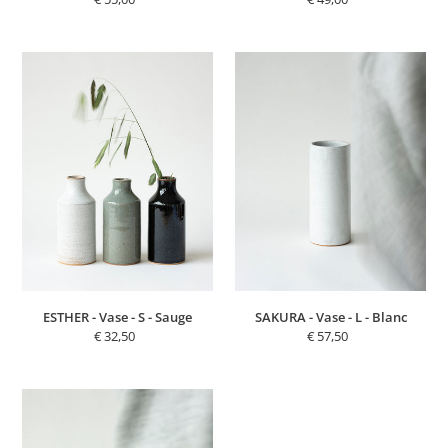
normal
normal
ESTHER
SAKURA
-
-
Vase
Vase
-
-
S
L
-
-
Sauge
Blanc
ESTHER - Vase - S - Sauge
SAKURA - Vase - L - Blanc
€ 32,50
Prix
€ 57,50
Prix
normal
normal
LUCE
-
Pique