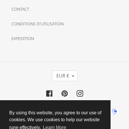
CONTACT
CONDITIONS D'UTILISATION
EXPEDITION
D
EUR €
E
V
Facebook
Pinterest
Instagram
I
S
E
Moyens
By using this website, you agree to our use of
de
cookies. We use cookies to help our website
paiement
rune effectively.
Learn More