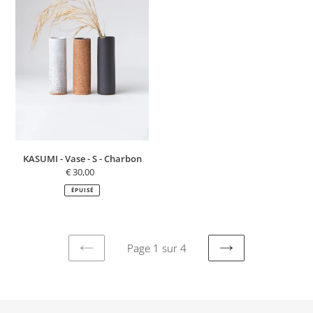
Vase
-
S
-
Charbon
KASUMI - Vase - S - Charbon
€ 30,00
Prix
normal
ÉPUISÉ
Page 1 sur 4
PAGE
PAGE
PRÉCÉDENTE
SUIVANTE