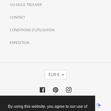
OÙ NOUS TROUVER
CONTACT
CONDITIONS D'UTILISATION
EXPEDITION
D
EUR €
E
V
Facebook
Pinterest
Instagram
I
S
E
Moyens
By using this website, you agree to our use of
de