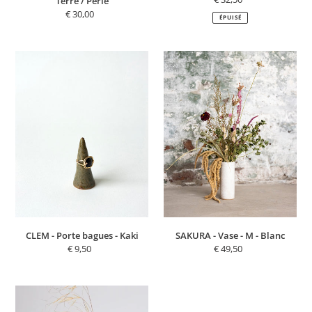
Terre / Perle
normal
€ 30,00
Prix
ÉPUISÉ
normal
CLEM
SAKURA
-
-
Porte
Vase
bagues
-
-
M
Kaki
-
Blanc
CLEM - Porte bagues - Kaki
SAKURA - Vase - M - Blanc
€ 9,50
Prix
€ 49,50
Prix
normal
normal
KASUMI
-