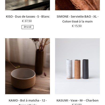
à
la
main
KISO - Duo de tasses - S - Blanc
SIMONE - Serviette BAO - XL -
€ 37,50
Prix
Coton tissé à la main
normal
€ 15,50
Prix
ÉPUISÉ
normal
KAMO
KASUMI
-
-
Bol
Vase
à
-
matcha
M-
-
-
12
Charbon
-
Terre
/
Perle
KAMO - Bol à matcha - 12 -
KASUMI - Vase - M- - Charbon
€ 32,50
Prix