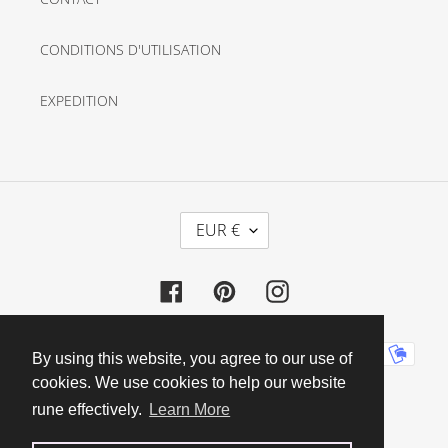
CONDITIONS D'UTILISATION
EXPEDITION
D
EUR €
E
V
Facebook
Pinterest
Instagram
I
S
E
Moyens
By using this website, you agree to our use of
de
cookies. We use cookies to help our website
paiement
rune effectively.
Learn More