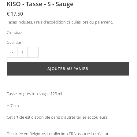
KISO - Tasse - S - Sauge
Prix
€ 17,50
normal
Taxes incluses.
Frais d'expédition
calculés lors du paiement.
7 en stock
Quantité
AJOUTER AU PANIER
Ajout
d'un
Tasse en grès ton sauge 125 ml
produit
à
H 7 cm
votre
panier
Cet article est disponible dans d'autres tailles et couleurs.
Dessinée en Belgique, la collection FRA associe la création