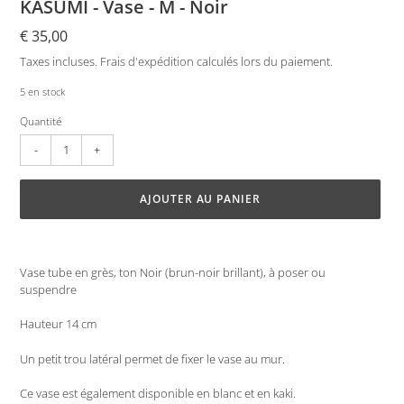
KASUMI - Vase - M - Noir
Prix
€ 35,00
normal
Taxes incluses.
Frais d'expédition
calculés lors du paiement.
5 en stock
Quantité
AJOUTER AU PANIER
Ajout
d'un
Vase tube en grès, ton Noir (brun-noir brillant), à poser ou
produit
suspendre
à
votre
Hauteur 14 cm
panier
Un petit trou latéral permet de fixer le vase au mur.
Ce vase est également disponible en blanc et en kaki.