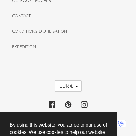
OÙ NOUS TROUVER
CONTACT
CONDITIONS D'UTILISATION
EXPEDITION
D
EUR €
E
V
Facebook
Pinterest
Instagram
I
S
E
Moyens
By using this website, you agree to our use of
de
cookies. We use cookies to help our website
paiement