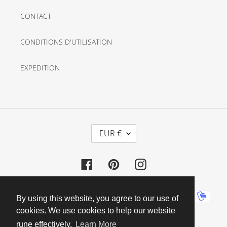
CONTACT
CONDITIONS D'UTILISATION
EXPEDITION
D
EUR €
E
V
Facebook
Pinterest
Instagram
I
S
E
Moyens
By using this website, you agree to our use of
de
cookies. We use cookies to help our website
paiement
rune effectively.
Learn More