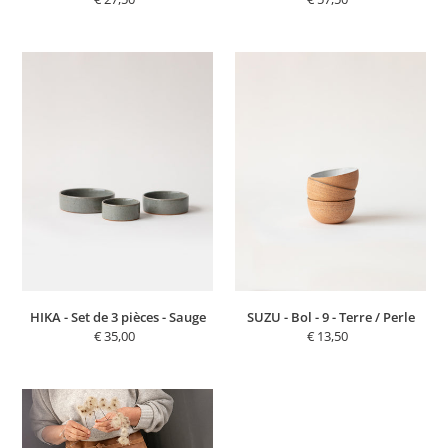
normal
normal
HIKA
SUZU
-
-
Set
Bol
de
-
3
9
pièces
-
-
Terre
Sauge
/
Perle
HIKA - Set de 3 pièces - Sauge
SUZU - Bol - 9 - Terre / Perle
€ 35,00
Prix
€ 13,50
Prix
normal
normal
PAÏ
-
Tablier