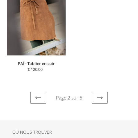
en
cuir
PAÏ - Tablier en cuir
€ 120,00
Prix
normal
Page 2 sur 6
PAGE
PAGE
PRÉCÉDENTE
SUIVANTE
OÙ NOUS TROUVER