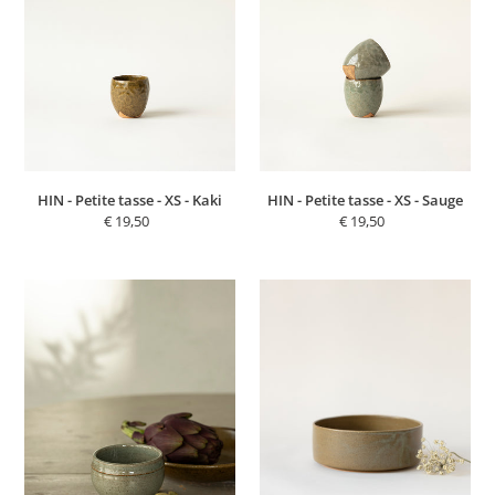
-
-
N
XS
XS
:
-
-
Kaki
Sauge
HIN - Petite tasse - XS - Kaki
HIN - Petite tasse - XS - Sauge
€ 19,50
Prix
€ 19,50
Prix
normal
normal
ROSE
LIN
-
-
Petit
Plat
bol
-
sur
L
pied
-
-
Kaki
7
-