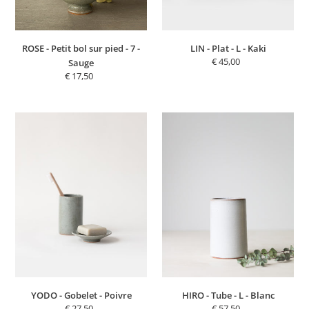
Sauge
ROSE - Petit bol sur pied - 7 -
LIN - Plat - L - Kaki
€ 45,00
Prix
Sauge
normal
€ 17,50
Prix
normal
YODO
HIRO
-
-
Gobelet
Tube
-
-
Poivre
L
-
Blanc
YODO - Gobelet - Poivre
HIRO - Tube - L - Blanc
€ 27,50
Prix
€ 57,50
Prix