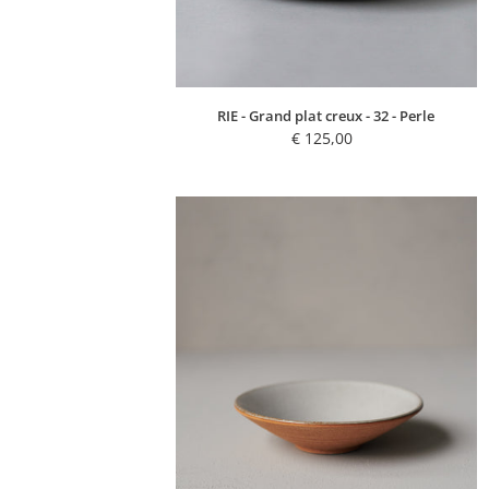
RIE - Grand plat creux - 32 - Perle
€ 125,00
Regular
price
KIMI
-
Assiette
de
présentation
-
16
-
Terre
Perle