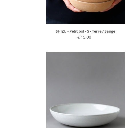
SHIZU - Petit bol - S - Terre / Sauge
€ 15,00
Regular
price
RIE
-
Grand
plat
creux
-
32
-
Perle