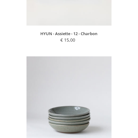
HYUN - Assiette - 12 - Charbon
€ 15,00
Regular
price
RIE
-
Petite
assiette
creuse
-
16
-
Sauge