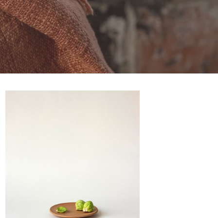
HARU
-
Petite
assiette
-
12
-
Terre