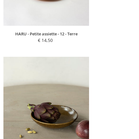
HARU - Petite assiette - 12 - Terre
€ 14,50
Regular
price
RIE
-
Petite
assiette
creuse
-
16
-
Kaki