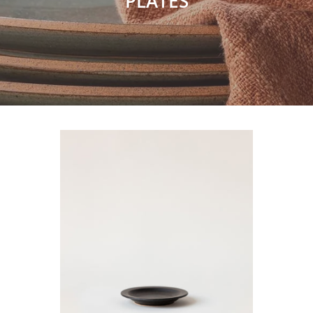
PLATES
O
L
L
E
C
T
HYUN
I
-
Assiette
O
-
N
12
-
:
Charbon