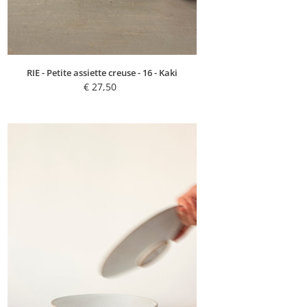
RIE - Petite assiette creuse - 16 - Kaki
€ 27,50
Regular
price
SOLAR
-
Assiette
de
présentation
-
19
-
Blanc