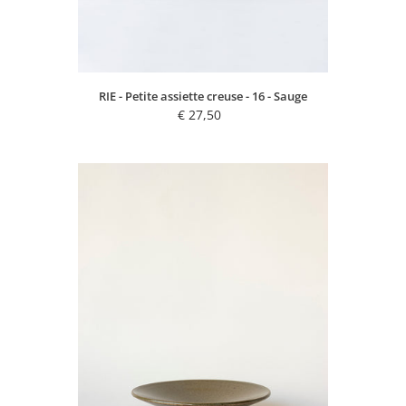
RIE - Petite assiette creuse - 16 - Sauge
€ 27,50
Regular
price
SOLAR
-
Assiette
de
présentation
-
19
-
Kaki