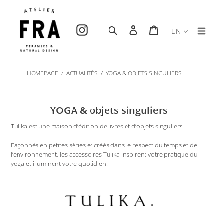
Skip
to
content
Instagram
Search
Log in
Cart
EN
HOMEPAGE
/
ACTUALITÉS
/
YOGA & OBJETS SINGULIERS
YOGA & objets singuliers
Tulika est une maison d’édition de livres et d’objets singuliers.
F
açonnés en petites séries et créés dans le respect du temps et de
l’environnement, les accessoires Tulika inspirent
votre pratique du
yoga et illuminent votre quotidien.